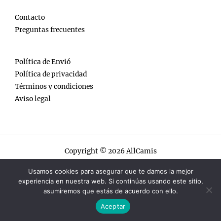
Contacto
Preguntas frecuentes
Política de Envió
Política de privacidad
Términos y condiciones
Aviso legal
Copyright © 2026 AllCamis
AllCamis
Usamos cookies para asegurar que te damos la mejor
experiencia en nuestra web. Si continúas usando este sitio,
asumiremos que estás de acuerdo con ello.
Aceptar