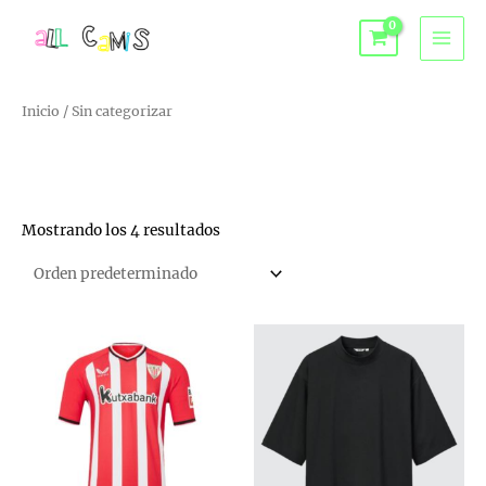
Ir
Buscar
al
MAI
contenido
MEN
Inicio
/ Sin categorizar
Sin categorizar
Mostrando los 4 resultados