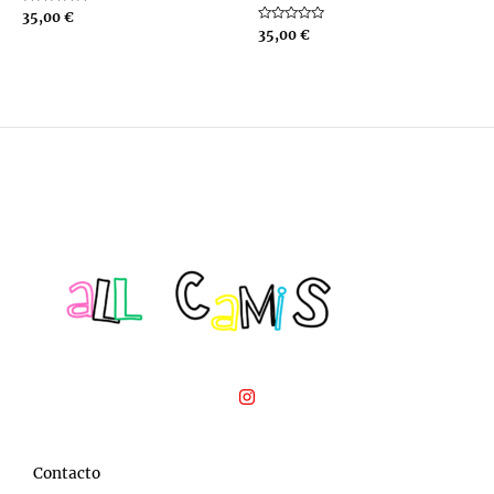
Valorado
35,00
€
con
Valorado
35,00
€
0
con
de
0
5
de
5
Contacto