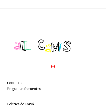
5
Contacto
Preguntas frecuentes
Política de Envió